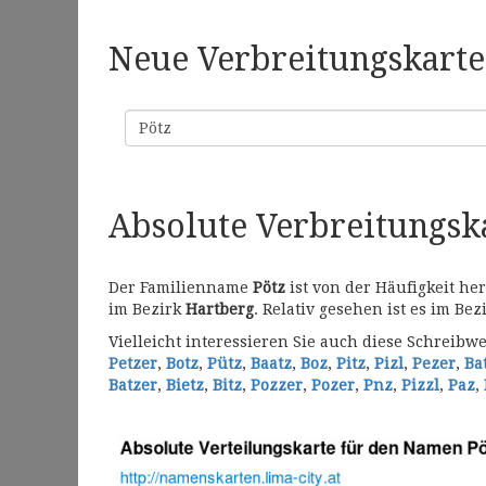
Neue Verbreitungskarte 
Familienname
Absolute Verbreitungs
Der Familienname
Pötz
ist von der Häufigkeit he
im Bezirk
Hartberg
. Relativ gesehen ist es im Bez
Vielleicht interessieren Sie auch diese Schrei
Petzer
,
Botz
,
Pütz
,
Baatz
,
Boz
,
Pitz
,
Pizl
,
Pezer
,
Ba
Batzer
,
Bietz
,
Bitz
,
Pozzer
,
Pozer
,
Pnz
,
Pizzl
,
Paz
,