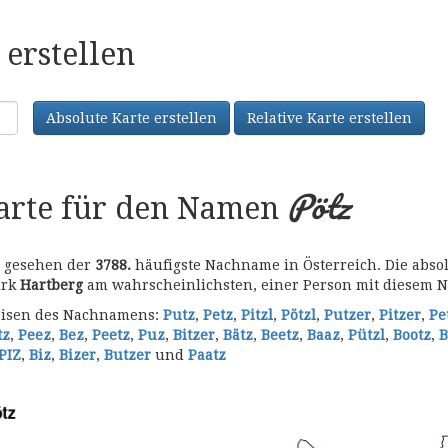
erstellen
Absolute Karte erstellen
Relative Karte erstellen
Pötz
karte für den Namen
r gesehen der
3788.
häufigste Nachname in Österreich. Die abso
irk
Hartberg
am wahrscheinlichsten, einer Person mit diesem 
bweisen des Nachnamens:
Putz
,
Petz
,
Pitzl
,
Pötzl
,
Putzer
,
Pitzer
,
Pe
tz
,
Peez
,
Bez
,
Peetz
,
Puz
,
Bitzer
,
Bätz
,
Beetz
,
Baaz
,
Pützl
,
Bootz
,
B
PIZ
,
Biz
,
Bizer
,
Butzer
und
Paatz