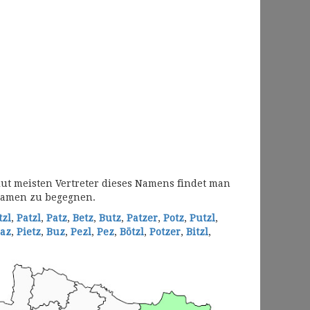
lut meisten Vertreter dieses Namens findet man
Namen zu begegnen.
tzl
,
Patzl
,
Patz
,
Betz
,
Butz
,
Patzer
,
Potz
,
Putzl
,
az
,
Pietz
,
Buz
,
Pezl
,
Pez
,
Bötzl
,
Potzer
,
Bitzl
,