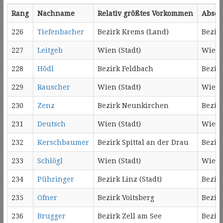
Rang
Nachname
Relativ größtes Vorkommen
Absol
226
Tiefenbacher
Bezirk Krems (Land)
Bezir
227
Leitgeb
Wien (Stadt)
Wien 
228
Hödl
Bezirk Feldbach
Bezir
229
Rauscher
Wien (Stadt)
Wien 
230
Zenz
Bezirk Neunkirchen
Bezir
231
Deutsch
Wien (Stadt)
Wien 
232
Kerschbaumer
Bezirk Spittal an der Drau
Bezirk
233
Schlögl
Wien (Stadt)
Wien 
234
Pühringer
Bezirk Linz (Stadt)
Bezirk
235
Ofner
Bezirk Voitsberg
Bezirk
236
Brugger
Bezirk Zell am See
Bezirk