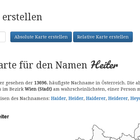
erstellen
Absolute Karte erstellen
Relative Karte erstellen
Heiter
karte für den Namen
her gesehen der
13696.
häufigste Nachname in Österreich. Die ab
es im Bezirk
Wien (Stadt)
am wahrscheinlichsten, einer Person 
bweisen des Nachnamens:
Haider
,
Heider
,
Haiderer
,
Heiderer
,
Hey