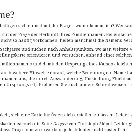
me?
äftigen sich einmal mit der Frage - woher komme ich? Wer wa
h mit der Frage der Herkunft Ihres Familiennamen. Bei einfach
e nicht so häufig vorkommen, helfen manchmal die Namens-Ver
 Sackgasse und suchen nach Anhaltspunkten, wo man weitere 
teilungskarte orientieren und versuchen, anhand einer solche
amiliennamens und damit den Ursprung eines Namens leichter
auch weitere Hinweise darauf, welche Bedeutung ein Name ha
liennamen aus, die durch Auswanderung, Umsiedlung, Flucht o
hen Ursprungs ist). Probieren Sie auch andere Schreibweisen - 
keit, sich eine Karte für Österreich erstellen zu lassen. Leider
skarten ist auch die Seite
Geogen
von Christoph Stöpel. Leider g
indows-Programm zu erwerben, jedoch leider nicht kostenfrei.