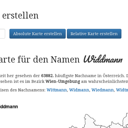
erstellen
Absolute Karte erstellen
Relative Karte erstellen
Widdmann
karte für den Namen
keit her gesehen der
63882.
häufigste Nachname in Österreich. D
gesehen ist es im Bezirk
Wien-Umgebung
am wahrscheinlichsten
bweisen des Nachnamens:
Wittmann
,
Widmann
,
Wiedmann
,
Widt