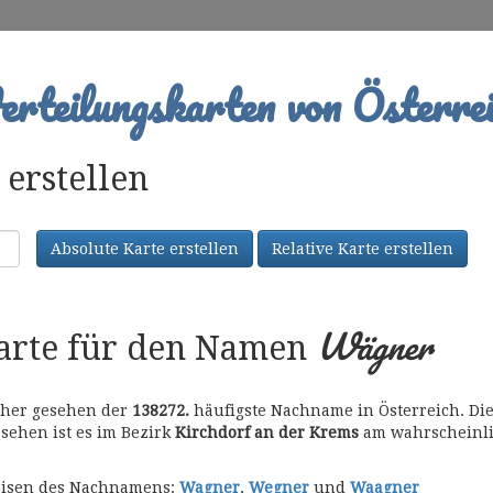
rteilungskarten von Österrei
erstellen
Absolute Karte erstellen
Relative Karte erstellen
Wägner
karte für den Namen
t her gesehen der
138272.
häufigste Nachname in Österreich. Die
gesehen ist es im Bezirk
Kirchdorf an der Krems
am wahrscheinli
bweisen des Nachnamens:
Wagner
,
Wegner
und
Waagner