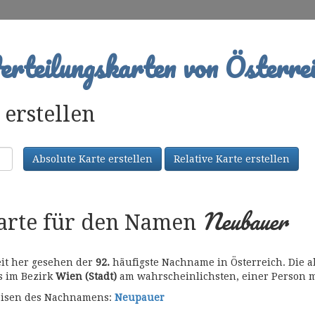
rteilungskarten von Österrei
erstellen
Absolute Karte erstellen
Relative Karte erstellen
Neubauer
karte für den Namen
eit her gesehen der
92.
häufigste Nachname in Österreich. Die a
es im Bezirk
Wien (Stadt)
am wahrscheinlichsten, einer Person 
bweisen des Nachnamens:
Neupauer