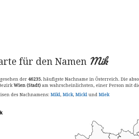
Mik
karte für den Namen
r gesehen der
46235.
häufigste Nachname in Österreich. Die abso
 Bezirk
Wien (Stadt)
am wahrscheinlichsten, einer Person mit 
bweisen des Nachnamens:
Mikl
,
Mick
,
Mickl
und
Miek