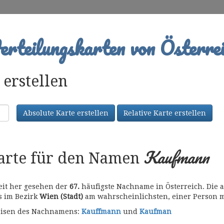
rteilungskarten von Österrei
erstellen
Absolute Karte erstellen
Relative Karte erstellen
Kaufmann
karte für den Namen
eit her gesehen der
67.
häufigste Nachname in Österreich. Die a
es im Bezirk
Wien (Stadt)
am wahrscheinlichsten, einer Person 
bweisen des Nachnamens:
Kauffmann
und
Kaufman