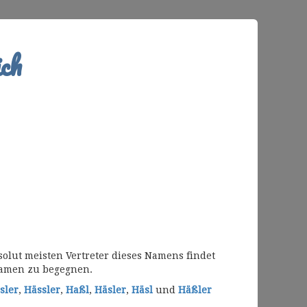
ch
olut meisten Vertreter dieses Namens findet
Namen zu begegnen.
sler
,
Hässler
,
Haßl
,
Häsler
,
Häsl
und
Häßler