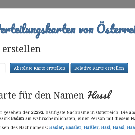
rteilungskarten von Österrei
erstellen
Absolute Karte erstellen
Relative Karte erstellen
Hassl
karte für den Namen
er gesehen der
22293.
häufigste Nachname in Österreich. Die abs
Bezirk
Baden
am wahrscheinlichsten, einer Person mit diesem 
bweisen des Nachnamens:
Hasler
,
Hassler
,
Haßler
,
Hasl
,
Haasl
,
Haa