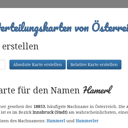
rteilungskarten von Österrei
erstellen
Absolute Karte erstellen
Relative Karte erstellen
Hamerl
karte für den Namen
 her gesehen der
18853.
häufigste Nachname in Österreich. Die a
 ist es im Bezirk
Innsbruck (Stadt)
am wahrscheinlichsten, eine
bweisen des Nachnamens:
Hammerl
und
Hammerler