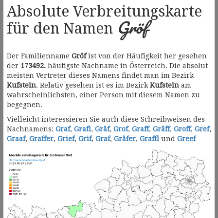
Absolute Verbreitungskarte
Gröf
für den Namen
Der Familienname
Gröf
ist von der Häufigkeit her gesehen
der
173492.
häufigste Nachname in Österreich. Die absolut
meisten Vertreter dieses Namens findet man im Bezirk
Kufstein
. Relativ gesehen ist es im Bezirk
Kufstein
am
wahrscheinlichsten, einer Person mit diesem Namen zu
begegnen.
Vielleicht interessieren Sie auch diese Schreibweisen des
Nachnamens:
Graf
,
Grafl
,
Gräf
,
Grof
,
Graff
,
Gräff
,
Groff
,
Gref
,
Graaf
,
Graffer
,
Grief
,
Grif
,
Graf
,
Gräfer
,
Graffl
und
Greef