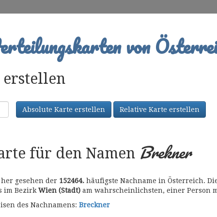
rteilungskarten von Österrei
erstellen
Absolute Karte erstellen
Relative Karte erstellen
Brekner
karte für den Namen
t her gesehen der
152464.
häufigste Nachname in Österreich. Die
es im Bezirk
Wien (Stadt)
am wahrscheinlichsten, einer Person 
bweisen des Nachnamens:
Breckner